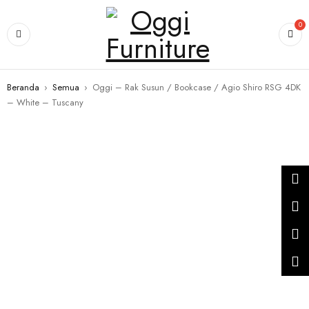
SALE
0
Beranda
›
Semua
›
Oggi – Rak Susun / Bookcase / Agio Shiro RSG 4DK
– White – Tuscany