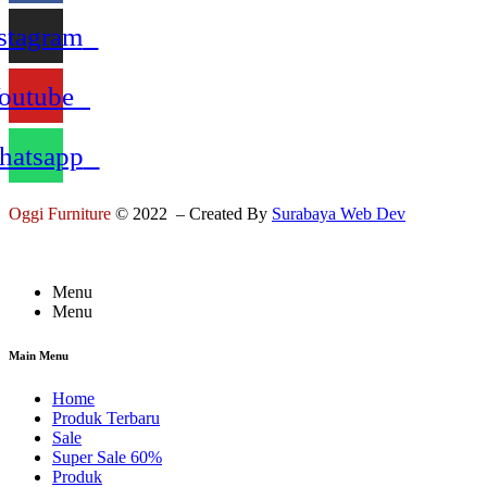
stagram
outube
atsapp
Oggi Furniture
© 2022 – Created By
Surabaya Web Dev
Menu
Menu
Main Menu
Home
Produk Terbaru
Sale
Super Sale 60%
Produk