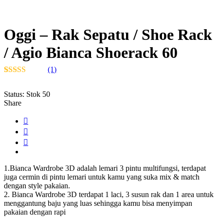
Oggi – Rak Sepatu / Shoe Rack
/ Agio Bianca Shoerack 60
(1)
Peringkat
1
5.00
dari 5
Status:
Stok 50
berdasarkan
Share
penilaian
pelanggan
1.Bianca Wardrobe 3D adalah lemari 3 pintu multifungsi, terdapat
juga cermin di pintu lemari untuk kamu yang suka mix & match
dengan style pakaian.
2. Bianca Wardrobe 3D terdapat 1 laci, 3 susun rak dan 1 area untuk
menggantung baju yang luas sehingga kamu bisa menyimpan
pakaian dengan rapi