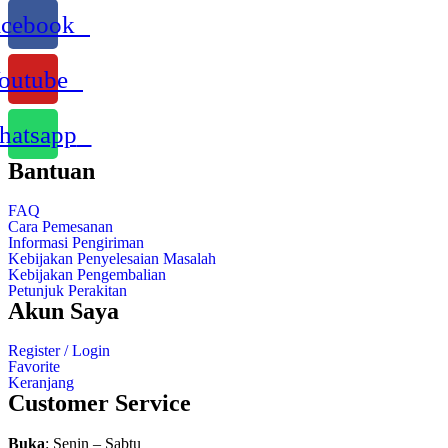
acebook
outube
atsapp
Bantuan
FAQ
Cara Pemesanan
Informasi Pengiriman
Kebijakan Penyelesaian Masalah
Kebijakan Pengembalian
Petunjuk Perakitan
Akun Saya
Register / Login
Favorite
Keranjang
Customer Service
Buka
: Senin – Sabtu