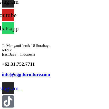
stagram
outube
atsapp
Jl. Menganti Jeruk 18 Surabaya
60212
East Java – Indonesia
+62.31.752.7711
info@oggifurniture.com
stagram