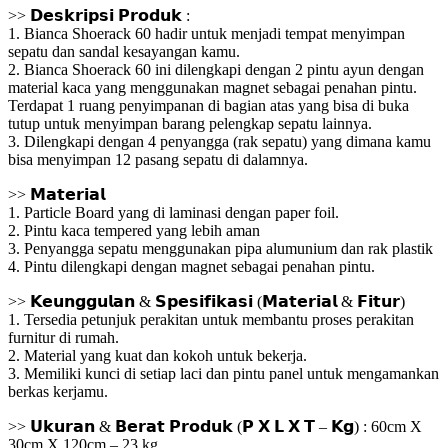
>> 𝗗𝗲𝘀𝗸𝗿𝗶𝗽𝘀𝗶 𝗣𝗿𝗼𝗱𝘂𝗸 :
1. Bianca Shoerack 60 hadir untuk menjadi tempat menyimpan
sepatu dan sandal kesayangan kamu.
2. Bianca Shoerack 60 ini dilengkapi dengan 2 pintu ayun dengan
material kaca yang menggunakan magnet sebagai penahan pintu.
Terdapat 1 ruang penyimpanan di bagian atas yang bisa di buka
tutup untuk menyimpan barang pelengkap sepatu lainnya.
3. Dilengkapi dengan 4 penyangga (rak sepatu) yang dimana kamu
bisa menyimpan 12 pasang sepatu di dalamnya.
>> 𝗠𝗮𝘁𝗲𝗿𝗶𝗮𝗹
1. Particle Board yang di laminasi dengan paper foil.
2. Pintu kaca tempered yang lebih aman
3. Penyangga sepatu menggunakan pipa alumunium dan rak plastik
4. Pintu dilengkapi dengan magnet sebagai penahan pintu.
>> 𝗞𝗲𝘂𝗻𝗴𝗴𝘂𝗹𝗮𝗻 & 𝗦𝗽𝗲𝘀𝗶𝗳𝗶𝗸𝗮𝘀𝗶 (𝗠𝗮𝘁𝗲𝗿𝗶𝗮𝗹 & 𝗙𝗶𝘁𝘂𝗿)
1. Tersedia petunjuk perakitan untuk membantu proses perakitan
furnitur di rumah.
2. Material yang kuat dan kokoh untuk bekerja.
3. Memiliki kunci di setiap laci dan pintu panel untuk mengamankan
berkas kerjamu.
>> 𝗨𝗸𝘂𝗿𝗮𝗻 & 𝗕𝗲𝗿𝗮𝘁 𝗣𝗿𝗼𝗱𝘂𝗸 (𝗣 𝗫 𝗟 𝗫 𝗧 – 𝗞𝗴) : 60cm X
30cm X 120cm – 23 kg