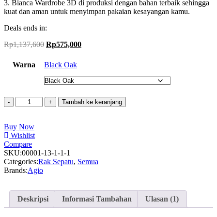
3. Bianca Wardrobe 3D di produksi dengan bahan terbaik sehingga
kuat dan aman untuk menyimpan pakaian kesayangan kamu.
Deals ends in:
Harga
Harga
Rp
1,137,600
Rp
575,000
aslinya
saat
adalah:
ini
Warna
Black Oak
Rp1,137,600.
adalah:
Rp575,000.
Kuantitas
Tambah ke keranjang
Oggi
-
Buy Now
Rak
Wishlist
Sepatu
Compare
/
SKU:
Shoe
00001-13-1-1-1
Categories:
Rack
Rak Sepatu
,
Semua
Brands:
/
Agio
Agio
Bianca
Shoerack
Deskripsi
Informasi Tambahan
Ulasan (1)
60