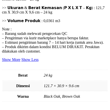
>> 𝗨𝗸𝘂𝗿𝗮𝗻 & 𝗕𝗲𝗿𝗮𝘁 𝗞𝗲𝗺𝗮𝘀𝗮𝗻 (𝗣 𝗫 𝗟 𝗫 𝗧 – 𝗞𝗴) : 121,7
cm X 30,9 cm X 9,6 cm – 24 kg
>> 𝗩𝗼𝗹𝘂𝗺𝗲 𝗣𝗿𝗼𝗱𝘂𝗸 : 0,0361 m3
Note :
– Barang sudah melewati pengecekan QC
– Pengiriman via kurir marketplace hanya berupa faktur.
– Estimasi pengiriman barang 7 – 14 hari kerja (untuk area Jawa).
– Produk dikirim dalam kondisi BELUM DIRAKIT. Perakitan
dilakukan oleh customer.
Show More
Show Less
Berat
24 kg
Dimensi
121.7 × 30.9 × 9.6 cm
Warna
Black Oak, Brown Oak