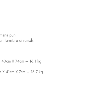
imana pun.
n furniture di rumah.
20cm X 40cm X 74cm – 16,1 kg
122cm X 41cm X 7cm – 16,7 kg