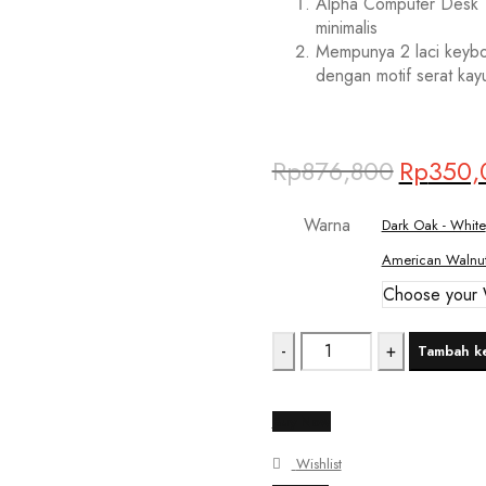
Alpha Computer Desk 
minimalis
Mempunya 2 laci keyboa
dengan motif serat kay
Deals ends in:
Rp
876,800
Rp
350,
Harga
aslinya
Warna
Dark Oak - White
adalah:
Rp876,800
American Walnu
Kuantitas
Tambah ke
Oggi
-
Buy Now
Meja
Wishlist
Komputer