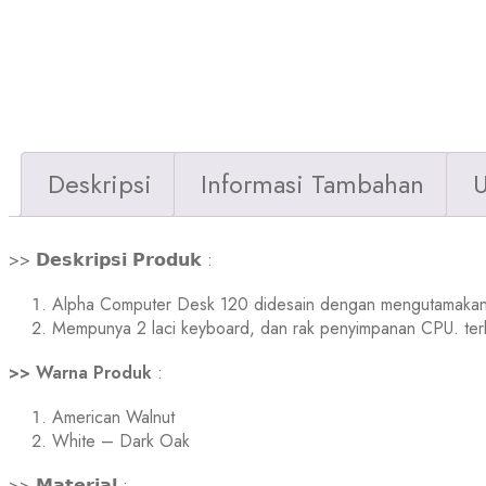
Deskripsi
Informasi Tambahan
U
>> 𝗗𝗲𝘀𝗸𝗿𝗶𝗽𝘀𝗶 𝗣𝗿𝗼𝗱𝘂𝗸 :
Alpha Computer Desk 120 didesain dengan mengutamakan 
Mempunya 2 laci keyboard, dan rak penyimpanan CPU. terbua
>> Warna Produk
:
American Walnut
White – Dark Oak
>> 𝗠𝗮𝘁𝗲𝗿𝗶𝗮𝗹 :