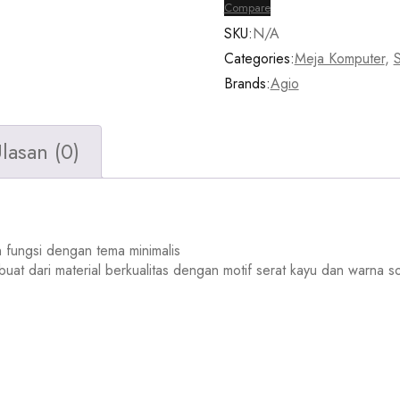
Compare
/
SKU:
N/A
Computer
Categories:
Meja Komputer
,
Desk
Brands:
Agio
/
Agio
Alpha
lasan (0)
Computer
Desk
120
fungsi dengan tema minimalis
t dari material berkualitas dengan motif serat kayu dan warna so