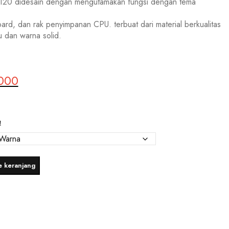
120 didesain dengan mengutamakan fungsi dengan tema
rd, dan rak penyimpanan CPU. terbuat dari material berkualitas
u dan warna solid.
000
Harga
saat
ini
.
adalah:
t
Rp350,000.
 keranjang