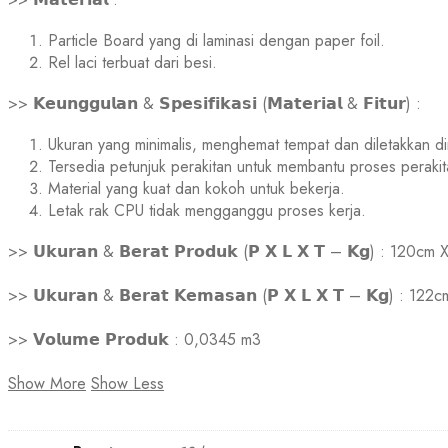
Particle Board yang di laminasi dengan paper foil.
Rel laci terbuat dari besi.
>> 𝗞𝗲𝘂𝗻𝗴𝗴𝘂𝗹𝗮𝗻 & 𝗦𝗽𝗲𝘀𝗶𝗳𝗶𝗸𝗮𝘀𝗶 (𝗠𝗮𝘁𝗲𝗿𝗶𝗮𝗹 & 𝗙𝗶𝘁𝘂𝗿) :
Ukuran yang minimalis, menghemat tempat dan diletakkan d
Tersedia petunjuk perakitan untuk membantu proses perakita
Material yang kuat dan kokoh untuk bekerja.
Letak rak CPU tidak mengganggu proses kerja.
>> 𝗨𝗸𝘂𝗿𝗮𝗻 & 𝗕𝗲𝗿𝗮𝘁 𝗣𝗿𝗼𝗱𝘂𝗸 (𝗣 𝗫 𝗟 𝗫 𝗧 – 𝗞𝗴) : 1
>> 𝗨𝗸𝘂𝗿𝗮𝗻 & 𝗕𝗲𝗿𝗮𝘁 𝗞𝗲𝗺𝗮𝘀𝗮𝗻 (𝗣 𝗫 𝗟 𝗫 𝗧 – 𝗞𝗴) : 
>> 𝗩𝗼𝗹𝘂𝗺𝗲 𝗣𝗿𝗼𝗱𝘂𝗸 : 0,0345 m3
Show More
Show Less