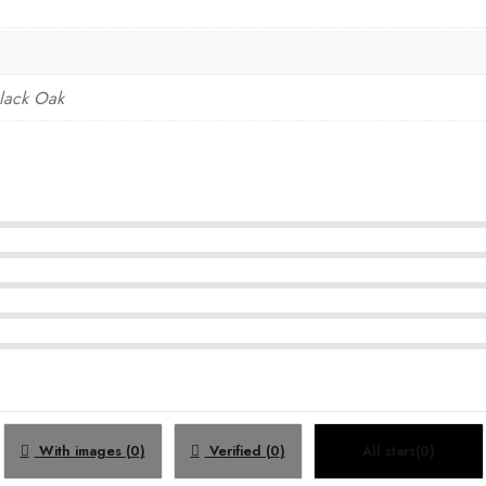
lack Oak
With images (
0
)
Verified (
0
)
All stars(
0
)