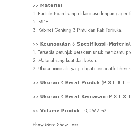
>> 𝗠𝗮𝘁𝗲𝗿𝗶𝗮𝗹
1. Particle Board yang di laminasi dengan paper fo
2. MDF.
3. Kabinet Gantung 3 Pintu dan Rak Terbuka.
>> 𝗞𝗲𝘂𝗻𝗴𝗴𝘂𝗹𝗮𝗻 & 𝗦𝗽𝗲𝘀𝗶𝗳𝗶𝗸𝗮𝘀𝗶 (𝗠𝗮𝘁𝗲𝗿𝗶𝗮𝗹
1. Tersedia petunjuk perakitan untuk membantu pro
2. Material yang kuat dan kokoh.
3. Ukuran minimalis yang dapat membuat kitchen se
>> 𝗨𝗸𝘂𝗿𝗮𝗻 & 𝗕𝗲𝗿𝗮𝘁 𝗣𝗿𝗼𝗱𝘂𝗸 (𝗣 𝗫 𝗟 
>> 𝗨𝗸𝘂𝗿𝗮𝗻 & 𝗕𝗲𝗿𝗮𝘁 𝗞𝗲𝗺𝗮𝘀𝗮𝗻 (𝗣 𝗫 
>> 𝗩𝗼𝗹𝘂𝗺𝗲 𝗣𝗿𝗼𝗱𝘂𝗸 : 0,0567 m3
Show More
Show Less