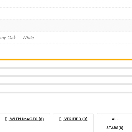
cany Oak – White
WITH IMAGES (
6
)
VERIFIED (
0
)
ALL
STARS(
8
)