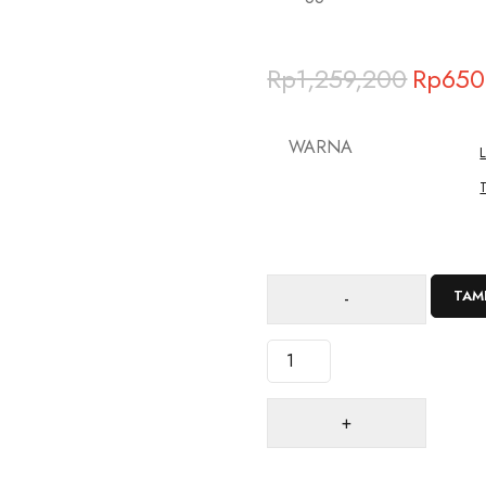
Deals ends in:
Rp
1,259,200
Rp
650
WARNA
TAM