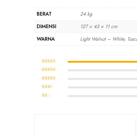
BERAT
24 kg
DIMENSI
127 × 43 × 11 cm
WARNA
Light Walnut – White, Tus
Dinilai
5
dari
5
Dinilai
4
dari 5
Dinilai
3
dari 5
Dinilai
2
Dinilai
dari
1
5
dari
5