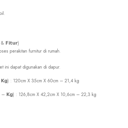
il.
 & 𝗙𝗶𝘁𝘂𝗿)
ses perakitan furnitur di rumah.
t ini dapat digunakan di dapur.
 𝗧 – 𝗞𝗴) : 120cm X 35cm X 60cm – 21,4 kg
 𝗫 𝗧 – 𝗞𝗴) : 126,8cm X 42,2cm X 10,6cm – 22,3 kg