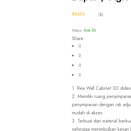
(8)
Peringkat
8
5.00
dari 5
Status:
Stok 50
berdasarkan
penilaian
Share
pelanggan
1. Rea Wall Cabinet 3D dide
2. Memiliki ruang penyimpana
penyimpanan dengan rak adjus
mudah di akses.
3. Terbuat dari material berku
sehingga menimbulkan kesan b