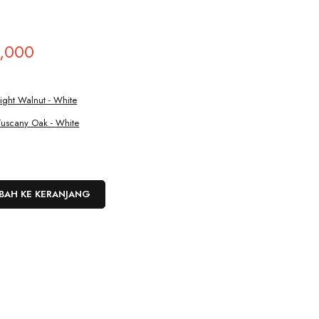
,000
Light Walnut - White
Tuscany Oak - White
BAH KE KERANJANG