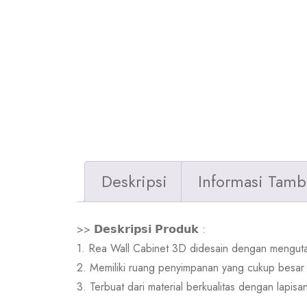
Deskripsi
Informasi Tam
>> 𝗗𝗲𝘀𝗸𝗿𝗶𝗽𝘀𝗶 𝗣𝗿𝗼𝗱𝘂𝗸 :
1. Rea Wall Cabinet 3D didesain dengan mengut
2. Memiliki ruang penyimpanan yang cukup besar 
3. Terbuat dari material berkualitas dengan lapis