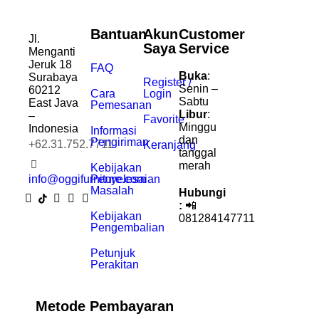
Bantuan
Akun
Customer
Jl.
Saya
Service
Menganti
Jeruk 18
FAQ
Buka
:
Surabaya
Register /
Senin –
60212
Cara
Login
Sabtu
East Java
Pemesanan
Libur
:
–
Favorite
Minggu
Indonesia
Informasi
dan
Pengiriman
+62.31.752.7711
Keranjang
tanggal
merah
Kebijakan
info@oggifurniture.com
Penyelesaian
Masalah
Hubungi
:
📲
Kebijakan
081284147711
Pengembalian
Petunjuk
Perakitan
Metode Pembayaran