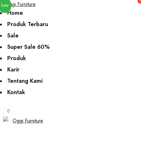
0
Sale
Sale
Sale
Sale
Home
Produk Terbaru
Sale
Super Sale 60%
Produk
Karir
Tentang Kami
Kontak