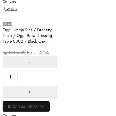
Compare
Wishlist
Sold out
Oggi - Meja Rias / Dressing
Table / Oggi Bella Dressing
Table 8002 / Black Oak
Rp
2,617,600
Rp
1,112,480
BACA SELENGKAPNYA
Compare