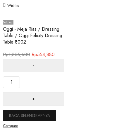
Wishlist
Sold out
Oggi - Meja Rias / Dressing
Table / Oggi Felicity Dressing
Table 8002
Rp
1,305,600
Rp
554,880
BACA SELENGKAPNYA
Compare