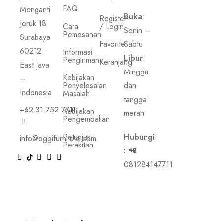
FAQ
Menganti
Buka
:
Register
Jeruk 18
Cara
/ Login
Senin –
Pemesanan
Surabaya
Favorite
Sabtu
60212
Informasi
Libur
:
Pengiriman
Keranjang
East Java
Minggu
Kebijakan
–
Penyelesaian
dan
Indonesia
Masalah
tanggal
+62.31.752.7711
Kebijakan
merah
Pengembalian
Petunjuk
Hubungi
info@oggifurniture.com
Perakitan
:
📲
081284147711